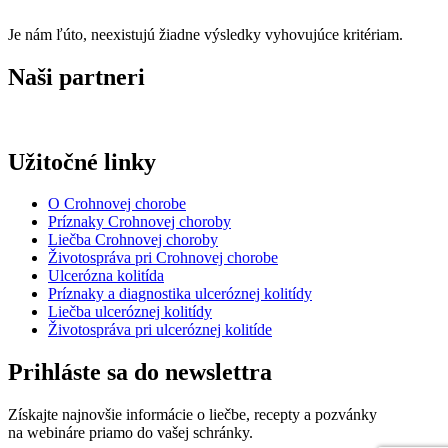
Je nám ľúto, neexistujú žiadne výsledky vyhovujúce kritériam.
Naši partneri
Užitočné linky
O Crohnovej chorobe
Príznaky Crohnovej choroby
Liečba Crohnovej choroby
Životospráva pri Crohnovej chorobe
Ulcerózna kolitída
Príznaky a diagnostika ulceróznej kolitídy
Liečba ulceróznej kolitídy
Životospráva pri ulceróznej kolitíde
Prihláste sa do newslettra
Získajte najnovšie informácie o liečbe, recepty a pozvánky
na webináre priamo do vašej schránky.