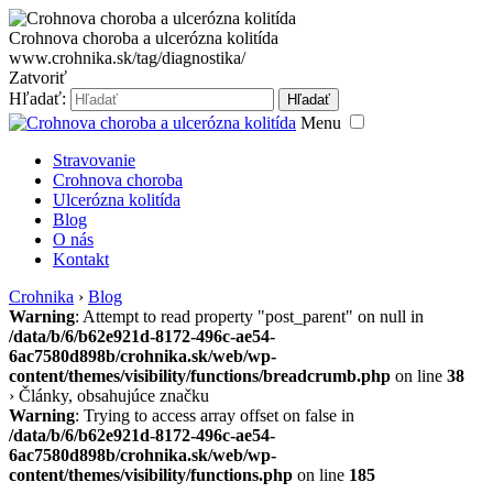
Crohnova choroba a ulcerózna kolitída
www.crohnika.sk/tag/diagnostika/
Zatvoriť
Hľadať:
Hľadať
Menu
Stravovanie
Crohnova choroba
Ulcerózna kolitída
Blog
O nás
Kontakt
Crohnika
›
Blog
Warning
: Attempt to read property "post_parent" on null in
/data/b/6/b62e921d-8172-496c-ae54-
6ac7580d898b/crohnika.sk/web/wp-
content/themes/visibility/functions/breadcrumb.php
on line
38
›
Články, obsahujúce značku
Warning
: Trying to access array offset on false in
/data/b/6/b62e921d-8172-496c-ae54-
6ac7580d898b/crohnika.sk/web/wp-
content/themes/visibility/functions.php
on line
185