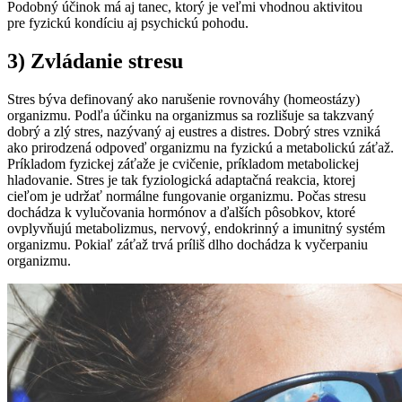
Podobný účinok má aj tanec, ktorý je veľmi vhodnou aktivitou
pre fyzickú kondíciu aj psychickú pohodu.
3) Zvládanie stresu
Stres býva definovaný ako narušenie rovnováhy (homeostázy)
organizmu. Podľa účinku na organizmus sa rozlišuje sa takzvaný
dobrý a zlý stres, nazývaný aj eustres a distres. Dobrý stres vzniká
ako prirodzená odpoveď organizmu na fyzickú a metabolickú záťaž.
Príkladom fyzickej záťaže je cvičenie, príkladom metabolickej
hladovanie. Stres je tak fyziologická adaptačná reakcia, ktorej
cieľom je udržať normálne fungovanie organizmu. Počas stresu
dochádza k vylučovania hormónov a ďalších pôsobkov, ktoré
ovplyvňujú metabolizmus, nervový, endokrinný a imunitný systém
organizmu. Pokiaľ záťaž trvá príliš dlho dochádza k vyčerpaniu
organizmu.