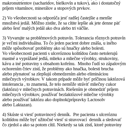
makronutrientov (sacharidov, bielkovín a tukov), ako i dostatočný
príjem vitamínov, minerálov a stopových prvkov.
2) Vo všeobecnosti sa odporúča jesť radšej častejšie a menšie
množstvá jedál. Môžno zistíte, že sa cítite lepšie ak jete denne päť
alebo šesť malých jedál ako dva alebo tri väčšie.
3) Vyvarujte sa problémových potravín. Tolerancia rôznych potravín
je veľmi individuálna. To čo jeden pacient dobre znáša, u iného
môže spôsobovať problémy ako sú hnačky alebo bolesti.
Vo všeobecnosti pacienti s ulceróznou kolitídou často netolerujú
mastné a vyprážané jedlá, mlieko a mliečne výrobky, strukoviny,
kávu a iné potraviny s obsahom kofeínu. Mnoho ľudí so zápalovým
ochorením čriev zistí, že problémy ako hnačka, bolesti brucha
alebo plynatosť sa zlepšujú obmedzením alebo elimináciou
mliečnych výrobkov. V takom prípade môže byť príčinou laktózová
intolerancia , to znamená, že telo nemôže stráviť mliečny cukor
(laktózu) v mliečnych potravinách. Riešením je obmedziť príjem
mliečnych výrobkov, používať bezlaktózové mliečne výrobky
alebo používať laktózu ako doplnok(prípravky Lactosolv
alebo Laktazan).
4) Skúste si viesť potravinový denník. Pre pacienta s ulceróznu
kolitídou môže byť užitočné viesť si stravovací denník a sledovať
čo zjedol a ako sa potom cítil. Niekedy sa tak zistí, ktoré potraviny