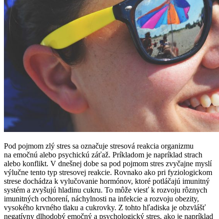
Pod pojmom zlý stres sa označuje stresová reakcia organizmu
na emočnú alebo psychickú záťaž. Príkladom je napríklad strach
alebo konflikt. V dnešnej dobe sa pod pojmom stres zvyčajne myslí
výlučne tento typ stresovej reakcie. Rovnako ako pri fyziologickom
strese dochádza k vylučovanie hormónov, ktoré potláčajú imunitný
systém a zvyšujú hladinu cukru. To môže viesť k rozvoju rôznych
imunitných ochorení, náchylnosti na infekcie a rozvoju obezity,
vysokého krvného tlaku a cukrovky. Z tohto hľadiska je obzvlášť
negatívny dlhodobý emočný a psychologický stres, ako je napríklad