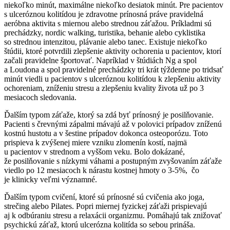
niekoľko minút, maximálne niekoľko desiatok minút. Pre pacientov
s ulceróznou kolitídou je zdravotne prínosná práve pravidelná
aeróbna aktivita s miernou alebo strednou záťažou. Príkladmi sú
prechádzky, nordic walking, turistika, behanie alebo cyklistika
so strednou intenzitou, plávanie alebo tanec. Existuje niekoľko
štúdii, ktoré potvrdili zlepšenie aktivity ochorenia u pacientov, ktorí
začali pravidelne športovať. Napríklad v štúdiách Ng a spol
a Loudona a spol pravidelné prechádzky tri krát týždenne po tridsať
minút viedli u pacientov s ulceróznou kolitídou k zlepšeniu aktivity
ochoreniam, zníženiu stresu a zlepšeniu kvality života už po 3
mesiacoch sledovania.
Ďalším typom záťaže, ktorý sa zdá byť prínosný je posilňovanie.
Pacienti s črevnými zápalmi mávajú až v polovici prípadov zníženú
kostnú hustotu a v šestine prípadov dokonca osteoporózu. Toto
prispieva k zvýšenej miere vzniku zlomenín kostí, najmä
u pacientov v strednom a vyššom veku. Bolo dokázané,
že posilňovanie s nízkymi váhami a postupným zvyšovaním záťaže
viedlo po 12 mesiacoch k nárastu kostnej hmoty o 3-5%, čo
je klinicky veľmi významné.
Ďalším typom cvičení, ktoré sú prínosné sú cvičenia ako joga,
strečing alebo Pilates. Popri miernej fyzickej záťaži prispievajú
aj k odbúraniu stresu a relaxácii organizmu. Pomáhajú tak znižovať
psychickú záťaž, ktorú ulcerózna kolitída so sebou prináša.