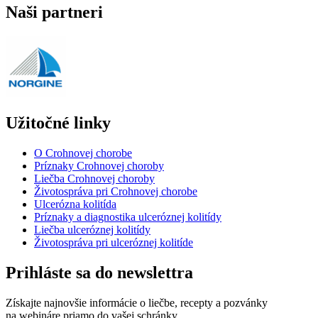
Naši partneri
Užitočné linky
O Crohnovej chorobe
Príznaky Crohnovej choroby
Liečba Crohnovej choroby
Životospráva pri Crohnovej chorobe
Ulcerózna kolitída
Príznaky a diagnostika ulceróznej kolitídy
Liečba ulceróznej kolitídy
Životospráva pri ulceróznej kolitíde
Prihláste sa do newslettra
Získajte najnovšie informácie o liečbe, recepty a pozvánky
na webináre priamo do vašej schránky.