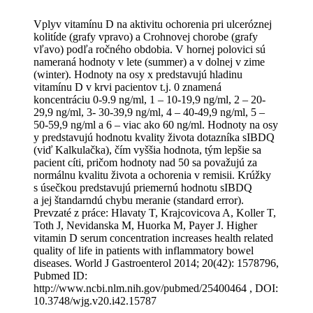
Vplyv vitamínu D na aktivitu ochorenia pri ulceróznej
kolitíde (grafy vpravo) a Crohnovej chorobe (grafy
vľavo) podľa ročného obdobia. V hornej polovici sú
nameraná hodnoty v lete (summer) a v dolnej v zime
(winter). Hodnoty na osy x predstavujú hladinu
vitamínu D v krvi pacientov t.j. 0 znamená
koncentráciu 0-9.9 ng/ml, 1 – 10-19,9 ng/ml, 2 – 20-
29,9 ng/ml, 3- 30-39,9 ng/ml, 4 – 40-49,9 ng/ml, 5 –
50-59,9 ng/ml a 6 – viac ako 60 ng/ml. Hodnoty na osy
y predstavujú hodnotu kvality života dotazníka sIBDQ
(viď Kalkulačka), čím vyššia hodnota, tým lepšie sa
pacient cíti, pričom hodnoty nad 50 sa považujú za
normálnu kvalitu života a ochorenia v remisii. Krúžky
s úsečkou predstavujú priemernú hodnotu sIBDQ
a jej štandarndú chybu meranie (standard error).
Prevzaté z práce: Hlavaty T, Krajcovicova A, Koller T,
Toth J, Nevidanska M, Huorka M, Payer J. Higher
vitamin D serum concentration increases health related
quality of life in patients with inflammatory bowel
diseases. World J Gastroenterol 2014; 20(42): 1578796,
Pubmed ID:
http://www.ncbi.nlm.nih.gov/pubmed/25400464 , DOI:
10.3748/wjg.v20.i42.15787