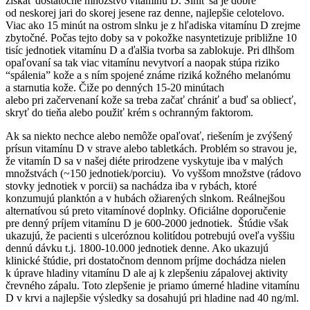
získať dostatočné množstvo vitamínu D. Slniť sa je dobré
od neskorej jari do skorej jesene raz denne, najlepšie celotelovo.
Viac ako 15 minút na ostrom slnku je z hľadiska vitamínu D zrejme
zbytočné. Počas tejto doby sa v pokožke nasyntetizuje približne 10
tisíc jednotiek vitamínu D a ďalšia tvorba sa zablokuje. Pri dlhšom
opaľovaní sa tak viac vitamínu nevytvorí a naopak stúpa riziko
“spálenia” kože a s ním spojené známe riziká kožného melanómu
a starnutia kože. Čiže po denných 15-20 minútach
alebo pri začervenaní kože sa treba začať chrániť a buď sa obliecť,
skryť do tieňa alebo použiť krém s ochranným faktorom.
Ak sa niekto nechce alebo nemôže opaľovať, riešením je zvýšený
prísun vitamínu D v strave alebo tabletkách. Problém so stravou je,
že vitamín D sa v našej diéte prirodzene vyskytuje iba v malých
množstvách (~150 jednotiek/porciu). Vo vyššom množstve (rádovo
stovky jednotiek v porcii) sa nachádza iba v rybách, ktoré
konzumujú planktón a v hubách ožiarených slnkom. Reálnejšou
alternatívou sú preto vitamínové doplnky. Oficiálne doporučenie
pre denný príjem vitamínu D je 600-2000 jednotiek. Štúdie však
ukazujú, že pacienti s ulceróznou kolitídou potrebujú oveľa vyššiu
dennú dávku t.j. 1800-10.000 jednotiek denne. Ako ukazujú
klinické štúdie, pri dostatočnom dennom príjme dochádza nielen
k úprave hladiny vitamínu D ale aj k zlepšeniu zápalovej aktivity
črevného zápalu. Toto zlepšenie je priamo úmerné hladine vitamínu
D v krvi a najlepšie výsledky sa dosahujú pri hladine nad 40 ng/ml.