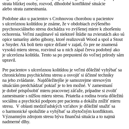
strata blízkej osoby, rozvod, dlhodobé konfliktné situácie
alebo strata zamestnania.
Podobne ako u pacientov s Crohnovou chorobou u pacientov
s ulceróznou kolitídou je známe, že v obdobiach zvýšeného
psychosociálneho stresu dochádza vo zvýšenej miere k zhoršeniu
ochorenia. Veľmi zaujímavé sú niektoré štúdie na zvieratách ako sú
opice tamaríny alebo gibony, ktoré realizovali Wood a spol a Stout
a Snyder. Ak boli tieto opice držané v zajatí, čo pre ne znamená
vysokú mieru stresu, rozvinul sa u nich zápal čreva podobný ako
je ulcerózna kolitída. Tento sa po prepustení do voľnej prírody sám
upravil.
Pre pacientov s ulceróznou kolitídou je veľmi dôležité vyhýbať sa
chronickému psychickému stresu a osvojiť si účinné techniky
na jeho zvládanie. Najdôležitejšie je samozrejme stresovým
situáciám predchádzať pokiaľ je to len možné. V zamestnaní
je dobré prispôsobiť mieru pracovnej záťaže, prípadne si zvoliť
zamestnanie s nižšou mieru stresu. Priatelia a rodina tvoria dôležitú
sociálnu a psychickú podporu pre pacienta a dokážu znížiť mieru
stresu. V oblasti medziľudských vzťahov je dôležité snažiť sa
o harmonické spolužitie a vyhýbať sa zbytočným konfliktom.
Významným zdrojom stresu býva finančná situácia a to najmä
nadmerné dlhy.