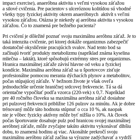
impact exercise), anaeróbna aktivita s veľmi vysokou záťažou
a silové cvičenia. Pre pacientov s ulceróznou kolitídou sú vhodné
všetky typy fyzickej aktivity okrem anaeróbnych aktivít s veľmi
vysokou záťažou. Otázna je niekedy aj aeróbna aktivita s vysokou
záťažou. Čo to znamená pre bežného pacienta?
Pri cvičení je dôležité poznať svoju maximálnu aeróbnu záťaž. Je to
taká intenzita cvičenie, pri ktorej dokáže organizmus zabezpečiť
dostatočné okysličenie pracujúcich svalov. Nad tento bod sa
začínajú tvoriť produkty metabolizmu (napríklad známa kyselina
mliečna – laktát), ktoré spôsobujú extrémny stres pre organizmus.
Hranica maximálnej záťaže závisí hlavne od veku a fyzickej
kondície. Maximálna aeróbna záťaž sa u športovcov zisťuje
profesionálne pomocou merania dýchacích plynov a metabolitov,
počas stúpajúcej záťaže. V bežnom živote je však oveľa
jednoduchšie určenie hraničnej srdcovej frekvencie. Tá sa dá
orientačne vypočítať podľa vzorca (220-vek) x 0,7. Napríklad
pre 40 ročného človeku sa maximálna aeróbna záťaž dosiahne
pri pulzovej frekvencii približne 126 pulzov za minútu. Ak je dobre
trénovaný môže táto hodnota stúpnuť o cca 10 %, ak naopak
nie je vôbec fyzicky aktívny môže byť nižšia o 10%. Ak človek
počas športovanie dosahuje pulz pod hranicou svojej maximálnej
aeróbnej záťaže, môže zvyčajne takúto aktivitu vykonávať dlhšiu
dobu, to znamená hodinu aj viac. Akonáhle prekročí svoju
maximálnu aeróbnu záťaž začína sa výrazne zadýchavať a vydrží