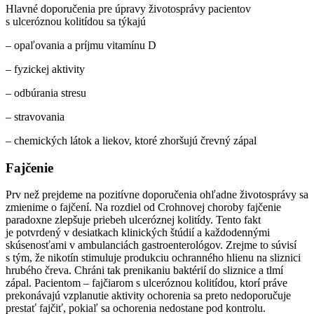
Hlavné doporučenia pre úpravy životosprávy pacientov
s ulceróznou kolitídou sa týkajú
– opaľovania a príjmu vitamínu D
– fyzickej aktivity
– odbúrania stresu
– stravovania
– chemických látok a liekov, ktoré zhoršujú črevný zápal
Fajčenie
Prv než prejdeme na pozitívne doporučenia ohľadne životosprávy sa
zmienime o fajčení. Na rozdiel od Crohnovej choroby fajčenie
paradoxne zlepšuje priebeh ulceróznej kolitídy. Tento fakt
je potvrdený v desiatkach klinických štúdií a každodennými
skúsenosťami v ambulanciách gastroenterológov. Zrejme to súvisí
s tým, že nikotín stimuluje produkciu ochranného hlienu na sliznici
hrubého čreva. Chráni tak prenikaniu baktérií do sliznice a tlmí
zápal. Pacientom – fajčiarom s ulceróznou kolitídou, ktorí práve
prekonávajú vzplanutie aktivity ochorenia sa preto nedoporučuje
prestať fajčiť, pokiaľ sa ochorenia nedostane pod kontrolu.