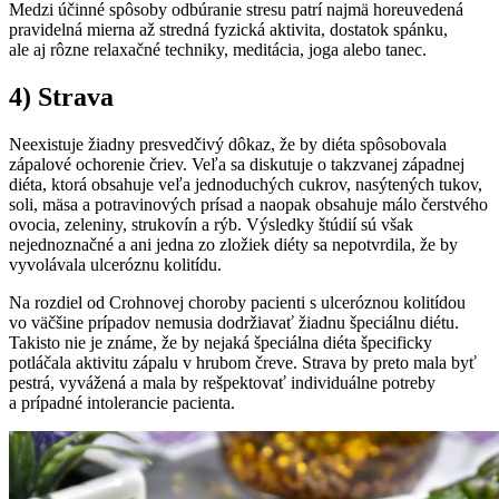
Medzi účinné spôsoby odbúranie stresu patrí najmä horeuvedená
pravidelná mierna až stredná fyzická aktivita, dostatok spánku,
ale aj rôzne relaxačné techniky, meditácia, joga alebo tanec.
4) Strava
Neexistuje žiadny presvedčivý dôkaz, že by diéta spôsobovala
zápalové ochorenie čriev. Veľa sa diskutuje o takzvanej západnej
diéta, ktorá obsahuje veľa jednoduchých cukrov, nasýtených tukov,
soli, mäsa a potravinových prísad a naopak obsahuje málo čerstvého
ovocia, zeleniny, strukovín a rýb. Výsledky štúdií sú však
nejednoznačné a ani jedna zo zložiek diéty sa nepotvrdila, že by
vyvolávala ulceróznu kolitídu.
Na rozdiel od Crohnovej choroby pacienti s ulceróznou kolitídou
vo väčšine prípadov nemusia dodržiavať žiadnu špeciálnu diétu.
Takisto nie je známe, že by nejaká špeciálna diéta špecificky
potláčala aktivitu zápalu v hrubom čreve. Strava by preto mala byť
pestrá, vyvážená a mala by rešpektovať individuálne potreby
a prípadné intolerancie pacienta.