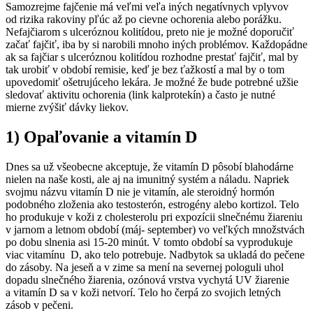
Samozrejme fajčenie má veľmi veľa iných negatívnych vplyvov
od rizika rakoviny pľúc až po cievne ochorenia alebo porážku.
Nefajčiarom s ulceróznou kolitídou, preto nie je možné doporučiť
začať fajčiť, iba by si narobili mnoho iných problémov. Každopádne
ak sa fajčiar s ulceróznou kolitídou rozhodne prestať fajčiť, mal by
tak urobiť v období remisie, keď je bez ťažkostí a mal by o tom
upovedomiť ošetrujúceho lekára. Je možné že bude potrebné užšie
sledovať aktivitu ochorenia (link kalprotekín) a často je nutné
mierne zvýšiť dávky liekov.
1) Opaľovanie a vitamín D
Dnes sa už všeobecne akceptuje, že vitamín D pôsobí blahodárne
nielen na naše kosti, ale aj na imunitný systém a náladu. Napriek
svojmu názvu vitamín D nie je vitamín, ale steroidný hormón
podobného zloženia ako testosterón, estrogény alebo kortizol. Telo
ho produkuje v koži z cholesterolu pri expozícii slnečnému žiareniu
v jarnom a letnom období (máj- september) vo veľkých množstvách
po dobu slnenia asi 15-20 minút. V tomto období sa vyprodukuje
viac vitamínu D, ako telo potrebuje. Nadbytok sa ukladá do pečene
do zásoby. Na jeseň a v zime sa mení na severnej pologuli uhol
dopadu slnečného žiarenia, ozónová vrstva vychytá UV žiarenie
a vitamín D sa v koži netvorí. Telo ho čerpá zo svojich letných
zásob v pečeni.