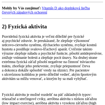
Mohly by Vás zaujímať:
Vitamín D ako doplnková liečba
črevných zápalových ochorení
2) Fyzická aktivita
Pravidelná fyzická aktivita je veľmi dôležité pre fyzické
aj psychické zdravie. Je preukázané, že zlepšuje výkonnosť
srdcovo-cievneho systému, dýchacieho systému, zvyšuje kostnú
hustotu a posilňuje svalovo-šľachový aparát. Cvičenie takisto
výrazne zlepšuje náladu a psychické funkcie, pôsobí antidepresívne,
znižuje vnímanie bolesti a zlepšuje pocit únavy. Na druhej strane
extrémna fyzická záťaž pôsobí negatívne na činnosť tráviaceho
traktu, zhoršuje jeho prekrvenie, zvyšuje priepustnosť čreva
a dokonca dokáže spôsobiť vredy na sliznici. Pre pacientov
s ulceróznou kolitídou je preto dôležité vedieť, akým športovým
aktivitám sa môžu venovať, a ktorým by sa mali vyhýbať.
Fyzickú aktivitu je možné rozdeliť na päť základných typov:
relaxačné a strečingové cviky, aeróbna aktivita s nízkou záťažou
(low impact exercise), aeróbna aktivita s vysokou záťažou (high