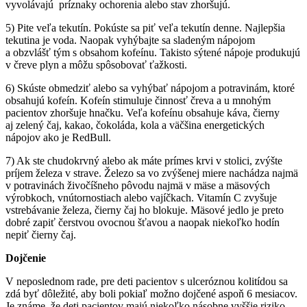
vyvolávajú príznaky ochorenia alebo stav zhoršujú.
5) Pite veľa tekutín. Pokúste sa piť veľa tekutín denne. Najlepšia
tekutina je voda. Naopak vyhýbajte sa sladeným nápojom
a obzvlášť tým s obsahom kofeínu. Takisto sýtené nápoje produkujú
v čreve plyn a môžu spôsobovať ťažkosti.
6) Skúste obmedziť alebo sa vyhýbať nápojom a potravinám, ktoré
obsahujú kofeín. Kofeín stimuluje činnosť čreva a u mnohým
pacientov zhoršuje hnačku. Veľa kofeínu obsahuje káva, čierny
aj zelený čaj, kakao, čokoláda, kola a väčšina energetických
nápojov ako je RedBull.
7) Ak ste chudokrvný alebo ak máte prímes krvi v stolici, zvýšte
príjem železa v strave. Železo sa vo zvýšenej miere nachádza najmä
v potravinách živočíšneho pôvodu najmä v mäse a mäsových
výrobkoch, vnútornostiach alebo vajíčkach. Vitamín C zvyšuje
vstrebávanie železa, čierny čaj ho blokuje. Mäsové jedlo je preto
dobré zapiť čerstvou ovocnou šťavou a naopak niekoľko hodín
nepiť čierny čaj.
Dojčenie
V neposlednom rade, pre deti pacientov s ulceróznou kolitídou sa
zdá byť dôležité, aby boli pokiaľ možno dojčené aspoň 6 mesiacov.
Je známe, že deti pacientov majú niekoľko násobne vyššie riziko,