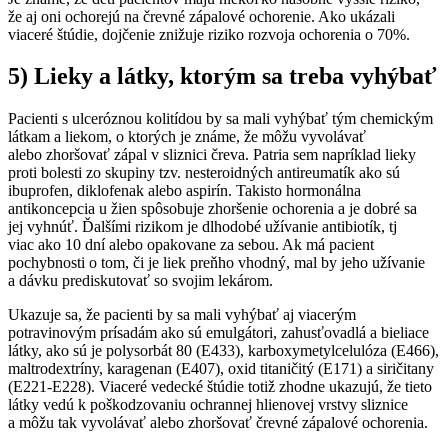
že aj oni ochorejú na črevné zápalové ochorenie. Ako ukázali
viaceré štúdie, dojčenie znižuje riziko rozvoja ochorenia o 70%.
5) Lieky a látky, ktorým sa treba vyhýbať
Pacienti s ulceróznou kolitídou by sa mali vyhýbať tým chemickým
látkam a liekom, o ktorých je známe, že môžu vyvolávať
alebo zhoršovať zápal v sliznici čreva. Patria sem napríklad lieky
proti bolesti zo skupiny tzv. nesteroidných antireumatík ako sú
ibuprofen, diklofenak alebo aspirín. Takisto hormonálna
antikoncepcia u žien spôsobuje zhoršenie ochorenia a je dobré sa
jej vyhnúť. Ďalšími rizikom je dlhodobé užívanie antibiotík, tj
viac ako 10 dní alebo opakovane za sebou. Ak má pacient
pochybnosti o tom, či je liek preňho vhodný, mal by jeho užívanie
a dávku prediskutovať so svojim lekárom.
Ukazuje sa, že pacienti by sa mali vyhýbať aj viacerým
potravinovým prísadám ako sú emulgátori, zahusťovadlá a bieliace
látky, ako sú je polysorbát 80 (E433), karboxymetylcelulóza (E466),
maltrodextríny, karagenan (E407), oxid titaničitý (E171) a siričitany
(E221-E228). Viaceré vedecké štúdie totiž zhodne ukazujú, že tieto
látky vedú k poškodzovaniu ochrannej hlienovej vrstvy sliznice
a môžu tak vyvolávať alebo zhoršovať črevné zápalové ochorenia.