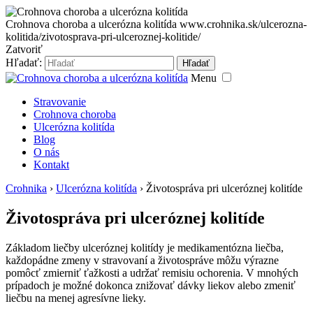
Crohnova choroba a ulcerózna kolitída
www.crohnika.sk/ulcerozna-
kolitida/zivotosprava-pri-ulceroznej-kolitide/
Zatvoriť
Hľadať:
Hľadať
Menu
Stravovanie
Crohnova choroba
Ulcerózna kolitída
Blog
O nás
Kontakt
Crohnika
›
Ulcerózna kolitída
›
Životospráva pri ulceróznej kolitíde
Životospráva pri ulceróznej kolitíde
Základom liečby ulceróznej kolitídy je medikamentózna liečba,
každopádne zmeny v stravovaní a životospráve môžu výrazne
pomôcť zmierniť ťažkosti a udržať remisiu ochorenia. V mnohých
prípadoch je možné dokonca znižovať dávky liekov alebo zmeniť
liečbu na menej agresívne lieky.