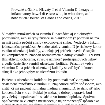
Prevzaté z článku: Hlavatý T et al Vitamin D therapy in
inflammatory bowel diseases: who, in what form, and
how much? Journal of Crohns and colitis, 2015
V malých množstvách sa vitamín D nachádza aj v niektorých
potravinách, ako sú ryby živiace sa planktónom (z potravín najmä
najmä tresčia pečeň) a hríby exponované slnku. Vedecký výskum
jednoznačne preukázal, že nedostatok vitamínu D je rizikový faktor
vzniku ulceróznej kolitídy, zhoršuje jej priebeh a vedie častejšie
ku komplikáciám. Naopak normalizácia hladiny vitamínu D v krvi
tlmí aktivitu ochorenia, zvyšuje účinnosť protizápalových liekov
a vedie častejšie k remisii ulceróznej kolitídy. Priaznivý vplyv
vitamínu D na priebeh ulceróznej kolitídy sa zdá byť dokonca
silnejší ako jeho vplyv na ulceróznu kolitídu.
Pacienti s ulceróznou kolitídou by preto mali mať v organizme
dostatočné množstvo vitamínu D. Najjednoduchším spôsobom, ako
zistiť, či má pacient normálnu hladinu vitamínu D, je stanoviť jeho
koncentráciu v krvi. Pokiaľ je nízka, je dobré ju upraviť buď
pravidelným opaľovaním sa alebo vo forme doplnkov. Správne
opaľovanie sa v letných mesiacoch je najprirodzenejší spôsob ako