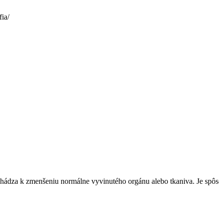
ia/
ochádza k zmenšeniu normálne vyvinutého orgánu alebo tkaniva. Je sp