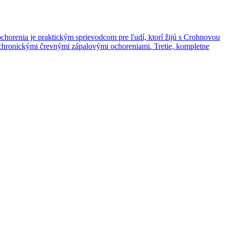
 ochorenia je praktickým sprievodcom pre ľudí, ktorí žijú s Crohnovou
 s chronickými črevnými zápalovými ochoreniami. Tretie, kompletne