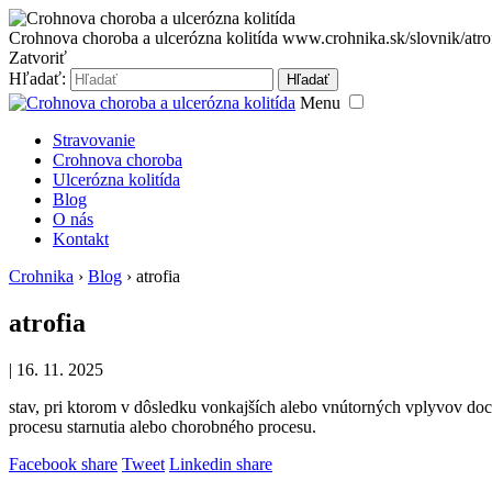
Crohnova choroba a ulcerózna kolitída
www.crohnika.sk/slovnik/atrof
Zatvoriť
Hľadať:
Hľadať
Menu
Stravovanie
Crohnova choroba
Ulcerózna kolitída
Blog
O nás
Kontakt
Crohnika
›
Blog
›
atrofia
atrofia
|
16. 11. 2025
stav, pri ktorom v dôsledku vonkajších alebo vnútorných vplyvov d
procesu starnutia alebo chorobného procesu.
Facebook share
Tweet
Linkedin share