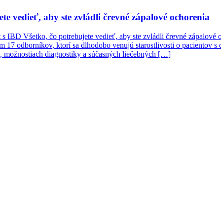
e vedieť, aby ste zvládli črevné zápalové ochorenia
t s IBD Všetko, čo potrebujete vedieť, aby ste zvládli črevné zápalové
ím 17 odborníkov, ktorí sa dlhodobo venujú starostlivosti o pacientov
í, možnostiach diagnostiky a súčasných liečebných […]