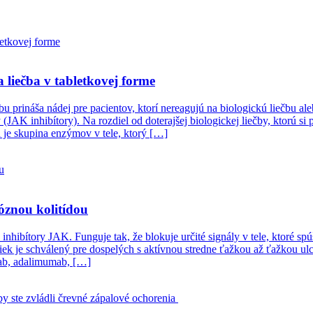
 liečba v tabletkovej forme
prináša nádej pre pacientov, ktorí nereagujú na biologickú liečbu aleb
(JAK inhibítory). Na rozdiel od doterajšej biologickej liečby, ktorú si p
 je skupina enzýmov v tele, ktorý […]
óznou kolitídou
hibítory JAK. Funguje tak, že blokuje určité signály v tele, ktoré spúš
ek je schválený pre dospelých s aktívnou stredne ťažkou až ťažkou ulc
mab, adalimumab, […]