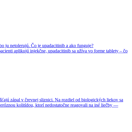
o ju netolerujú. Čo je upadacitinib a ako funguje?
acienti aplikujú injekčne, upadacitinib sa užíva vo forme tablety – čo
ťajú zápal v črevnej sliznici. Na rozdiel od biologických liekov sa
eróznou kolitídou, ktorí nedostatočne reagovali na iné liečby —