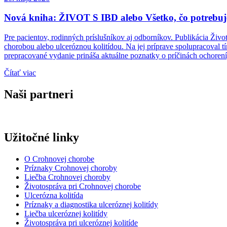
Nová kniha: ŽIVOT S IBD alebo Všetko, čo potrebujet
Pre pacientov, rodinných príslušníkov aj odborníkov. Publikácia Živo
chorobou alebo ulceróznou kolitídou. Na jej príprave spolupracoval t
prepracované vydanie prináša aktuálne poznatky o príčinách ochoren
Čítať viac
Naši partneri
Užitočné linky
O Crohnovej chorobe
Príznaky Crohnovej choroby
Liečba Crohnovej choroby
Životospráva pri Crohnovej chorobe
Ulcerózna kolitída
Príznaky a diagnostika ulceróznej kolitídy
Liečba ulceróznej kolitídy
Životospráva pri ulceróznej kolitíde