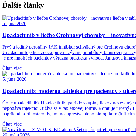
Ďalšie články
5. júna 2026
Upadacitinib v liečbe Crohnovej choroby – inovatívna
Prvý a jediný perorálny JAK inhibítor schválený pre Crohnovu chorobu 
Upadacitinib je liek zo skupiny nazývanej inhibítory Janusovej kinázy 
je pre mnohých pacientov výrazná praktická výhoda. Janusova kináza
Čítať viac
5. júna 2026
Upadacitinib: moderná tabletka pre pacientov s ulcer
Čo je upadacitinib? Upadacitinib patrí do skupiny liekov nazývaných in
nepodáva injekciou, užíva sa v tabletkovej forme. Komu je určený? Li
napríklad kortikosteroidy, imunosupresíva alebo biologikum (inflixi
Čítať viac
20. mája 2026