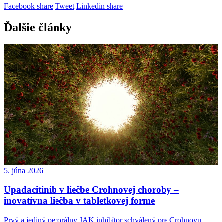
Facebook share
Tweet
Linkedin share
Ďalšie články
5. júna 2026
Upadacitinib v liečbe Crohnovej choroby –
inovatívna liečba v tabletkovej forme
Prvý a jediný perorálny JAK inhibítor schválený pre Crohnovu