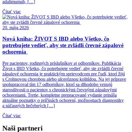
adalimumab, […]
Čítať viac
20. mája 2026
Nová kniha: ŽIVOT S IBD alebo Všetko, čo
potrebujete vedieť, aby ste zvládli črevné zápalové
ochorenia
Pre pacientov, rodinných príslušníkov aj odborníkov. Publikácia
Život s IBD Všetko, čo potrebujete vedieť, aby ste zvládli črevné
zápalové ochorenia je praktickým sprievodcom pre ľudí, ktorí žijú
s Crohnovou chorobou alebo ulceróznou kolitídou. Na jej príprave
spolupracoval tím 17 odborníkov, ktorí sa dlhodobo venujú
starostlivosti o pacientov s chronickými črevnými zápalovými
ochoreniami. Tretie, kompletne prepracované vydanie prináša
aktuálne poznatky o príčinách ochorení, možnostiach diagnostiky
a súčasných liečebných […]
Čítať viac
Naši partneri