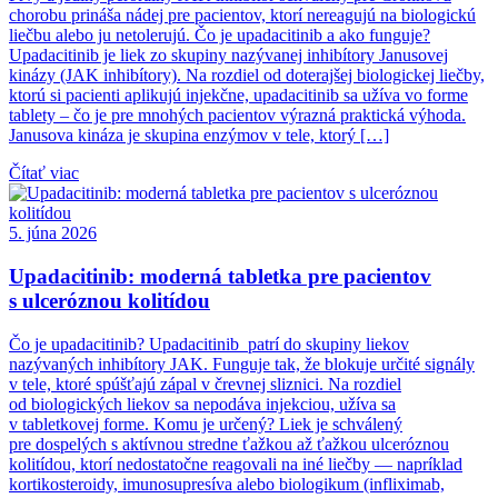
chorobu prináša nádej pre pacientov, ktorí nereagujú na biologickú
liečbu alebo ju netolerujú. Čo je upadacitinib a ako funguje?
Upadacitinib je liek zo skupiny nazývanej inhibítory Janusovej
kinázy (JAK inhibítory). Na rozdiel od doterajšej biologickej liečby,
ktorú si pacienti aplikujú injekčne, upadacitinib sa užíva vo forme
tablety – čo je pre mnohých pacientov výrazná praktická výhoda.
Janusova kináza je skupina enzýmov v tele, ktorý […]
Čítať viac
5. júna 2026
Upadacitinib: moderná tabletka pre pacientov
s ulceróznou kolitídou
Čo je upadacitinib? Upadacitinib patrí do skupiny liekov
nazývaných inhibítory JAK. Funguje tak, že blokuje určité signály
v tele, ktoré spúšťajú zápal v črevnej sliznici. Na rozdiel
od biologických liekov sa nepodáva injekciou, užíva sa
v tabletkovej forme. Komu je určený? Liek je schválený
pre dospelých s aktívnou stredne ťažkou až ťažkou ulceróznou
kolitídou, ktorí nedostatočne reagovali na iné liečby — napríklad
kortikosteroidy, imunosupresíva alebo biologikum (infliximab,