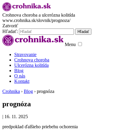
Crohnova choroba a ulcerózna kolitída
www.crohnika.sk/slovnik/prognoza/
Zatvoriť
Hľadať:
Hľadať
Menu
Stravovanie
Crohnova choroba
Ulcerózna kolitída
Blog
O nás
Kontakt
Crohnika
›
Blog
›
prognóza
prognóza
|
16. 11. 2025
predpoklad ďalšieho priebehu ochorenia