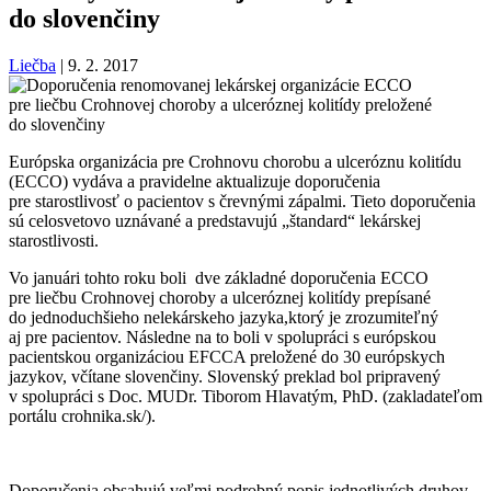
do slovenčiny
Liečba
|
9. 2. 2017
Európska organizácia pre Crohnovu chorobu a ulceróznu kolitídu
(ECCO) vydáva a pravidelne aktualizuje doporučenia
pre starostlivosť o pacientov s črevnými zápalmi. Tieto doporučenia
sú celosvetovo uznávané a predstavujú „štandard“ lekárskej
starostlivosti.
Vo januári tohto roku boli dve základné doporučenia ECCO
pre liečbu Crohnovej choroby a ulceróznej kolitídy prepísané
do jednoduchšieho nelekárskeho jazyka,ktorý je zrozumiteľný
aj pre pacientov. Následne na to boli v spolupráci s európskou
pacientskou organizáciou EFCCA preložené do 30 európskych
jazykov, včítane slovenčiny. Slovenský preklad bol pripravený
v spolupráci s Doc. MUDr. Tiborom Hlavatým, PhD. (zakladateľom
portálu crohnika.sk/).
Doporučenia obsahujú veľmi podrobný popis jednotlivých druhov