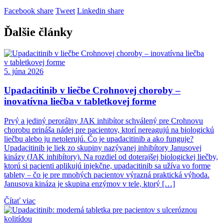
Facebook share
Tweet
Linkedin share
Ďalšie články
5. júna 2026
Upadacitinib v liečbe Crohnovej choroby –
inovatívna liečba v tabletkovej forme
Prvý a jediný perorálny JAK inhibítor schválený pre Crohnovu
chorobu prináša nádej pre pacientov, ktorí nereagujú na biologickú
liečbu alebo ju netolerujú. Čo je upadacitinib a ako funguje?
Upadacitinib je liek zo skupiny nazývanej inhibítory Janusovej
kinázy (JAK inhibítory). Na rozdiel od doterajšej biologickej liečby,
ktorú si pacienti aplikujú injekčne, upadacitinib sa užíva vo forme
tablety – čo je pre mnohých pacientov výrazná praktická výhoda.
Janusova kináza je skupina enzýmov v tele, ktorý […]
Čítať viac