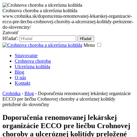
Crohnova choroba a ulcerózna kolitída
www.crohnika.sk/doporucenia-renomovanej-lekarskej-organizacie-
ecco-pre-liecbu-crohnovej-choroby-a-ulceroznej-kolitidy-prelozene-
do-slovenciny/
Zatvoriť
Hľadať:
Hľadať
Menu
Stravovanie
Crohnova choroba
Ulcerózna kolitída
Blog
O nás
Kontakt
Crohnika
›
Blog
›
Doporučenia renomovanej lekárskej organizácie
ECCO pre liečbu Crohnovej choroby a ulceróznej kolitídy
preložené do slovenčiny
Doporučenia renomovanej lekárskej
organizácie ECCO pre liečbu Crohnovej
choroby a ulceróznej kolitídy preložené