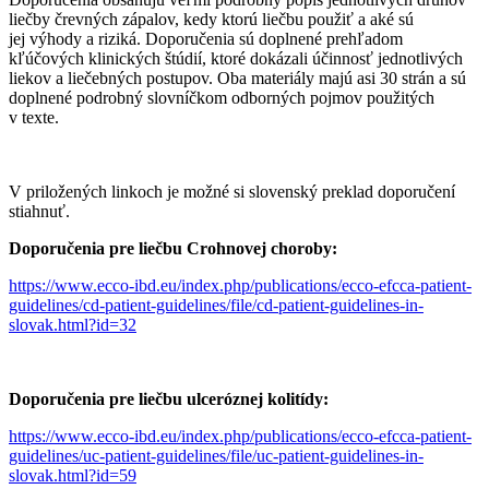
liečby črevných zápalov, kedy ktorú liečbu použiť a aké sú
jej výhody a riziká. Doporučenia sú doplnené prehľadom
kľúčových klinických štúdií, ktoré dokázali účinnosť jednotlivých
liekov a liečebných postupov. Oba materiály majú asi 30 strán a sú
doplnené podrobný slovníčkom odborných pojmov použitých
v texte.
V priložených linkoch je možné si slovenský preklad doporučení
stiahnuť.
Doporučenia pre liečbu Crohnovej choroby:
https://www.ecco-ibd.eu/index.php/publications/ecco-efcca-patient-
guidelines/cd-patient-guidelines/file/cd-patient-guidelines-in-
slovak.html?id=32
Doporučenia pre liečbu ulceróznej kolitídy:
https://www.ecco-ibd.eu/index.php/publications/ecco-efcca-patient-
guidelines/uc-patient-guidelines/file/uc-patient-guidelines-in-
slovak.html?id=59