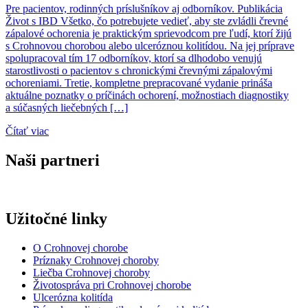
Pre pacientov, rodinných príslušníkov aj odborníkov. Publikácia
Život s IBD Všetko, čo potrebujete vedieť, aby ste zvládli črevné
zápalové ochorenia je praktickým sprievodcom pre ľudí, ktorí žijú
s Crohnovou chorobou alebo ulceróznou kolitídou. Na jej príprave
spolupracoval tím 17 odborníkov, ktorí sa dlhodobo venujú
starostlivosti o pacientov s chronickými črevnými zápalovými
ochoreniami. Tretie, kompletne prepracované vydanie prináša
aktuálne poznatky o príčinách ochorení, možnostiach diagnostiky
a súčasných liečebných […]
Čítať viac
Naši partneri
Užitočné linky
O Crohnovej chorobe
Príznaky Crohnovej choroby
Liečba Crohnovej choroby
Životospráva pri Crohnovej chorobe
Ulcerózna kolitída