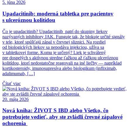
5. júna 2026
Upadacitinib: moderná tabletka pre pacientov
s ulceróznou kolitídou
Čo je upadacitinib? Upadacitinib patrí do skupiny liekov
nazývaných inhibítory JAK. Funguje tak, že blokuje určité signály
v tele, ktoré spúšťajú zápal v črevnej sliznici. Na rozdiel
od biologických liekov sa nepodáva injekciou, užíva sa
v tabletkovej forme. Komu je určený? Liek je schválený
pre dospelých s aktívnou stredne ťažkou až ťažkou ulceróznou
kolitídou, ktorí nedostatočne reagovali na iné liečby — napríklad
kortikosteroidy, imunosupresíva alebo biologikum (infliximab,
adalimumab, […]
Čítať viac
20. mája 2026
Nová kniha: ŽIVOT S IBD alebo Všetko, čo
potrebujete vedieť, aby ste zvládli črevné zápalové
ochorenia